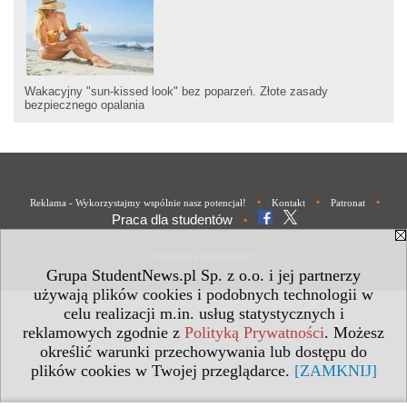
Wakacyjny "sun-kissed look" bez poparzeń. Złote zasady
bezpiecznego opalania
•
•
•
Reklama - Wykorzystajmy wspólnie nasz potencjał!
Kontakt
Patronat
Praca dla studentów
•
Polityka Prywatności
Grupa StudentNews.pl Sp. z o.o. i jej partnerzy
używają plików cookies i podobnych technologii w
celu realizacji m.in. usług statystycznych i
reklamowych zgodnie z
Polityką Prywatności
. Możesz
określić warunki przechowywania lub dostępu do
plików cookies w Twojej przeglądarce.
[ZAMKNIJ]