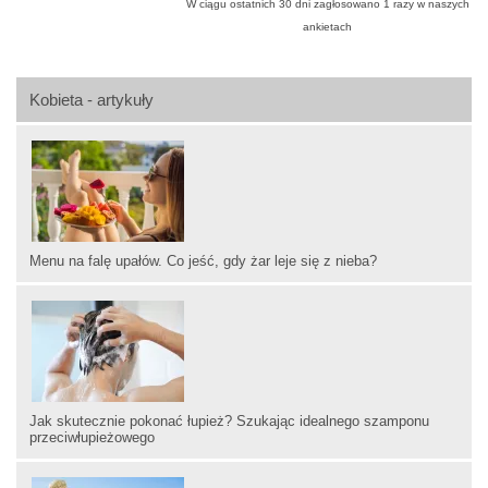
W ciągu ostatnich 30 dni zagłosowano
1
razy w naszych
ankietach
Kobieta - artykuły
Menu na falę upałów. Co jeść, gdy żar leje się z nieba?
Jak skutecznie pokonać łupież? Szukając idealnego szamponu
przeciwłupieżowego