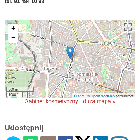
tel. 91 484 10 88
+
−
500 m
1000 ft
Leaflet
| ©
OpenStreetMap
contributors
Gabinet kosmetyczny - duża mapa »
Udostępnij