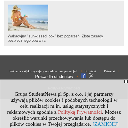
Wakacyjny "sun-kissed look" bez poparzeń. Złote zasady
bezpiecznego opalania
•
•
•
Reklama - Wykorzystajmy wspólnie nasz potencjał!
Kontakt
Patronat
Praca dla studentów
•
Polityka Prywatności
Grupa StudentNews.pl Sp. z o.o. i jej partnerzy
używają plików cookies i podobnych technologii w
celu realizacji m.in. usług statystycznych i
reklamowych zgodnie z
Polityką Prywatności
. Możesz
określić warunki przechowywania lub dostępu do
plików cookies w Twojej przeglądarce.
[ZAMKNIJ]