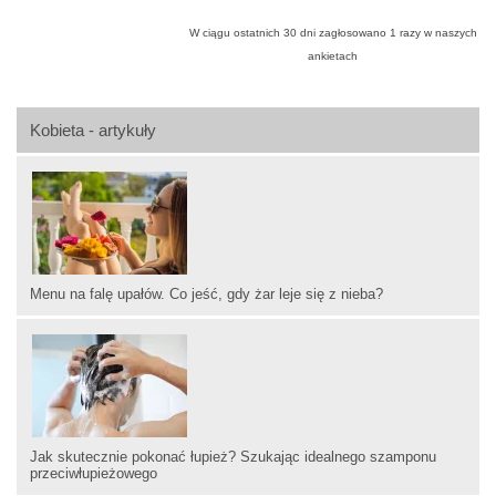
W ciągu ostatnich 30 dni zagłosowano
1
razy w naszych
ankietach
Kobieta - artykuły
Menu na falę upałów. Co jeść, gdy żar leje się z nieba?
Jak skutecznie pokonać łupież? Szukając idealnego szamponu
przeciwłupieżowego