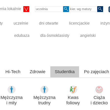
nia lokalnie
ty
uczelnie
dni otwarte
licencjackie
inżyn
edubaza
dla ósmoklasisty
angielski
Hi-Tech
Zdrowie
Studentka
Po zajęciach
Mężczyzna
Mężczyzna
Kwas
Ciąża
i mity
trudny
foliowy
i dziecko