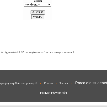
W ciągu ostatnich 30 dni zagłosowano
1
razy w naszych ankietach
Praca dla student
•
•
•
ystajmy wspólnie nasz potencjał!
Kontakt
Patronat
Polityka Prywatności