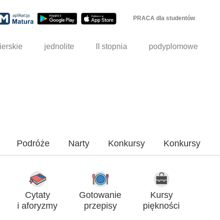
PRACA dla studentów
ierskie
jednolite
II stopnia
podyplomowe
Podróże
Narty
Konkursy
Konkursy
Cytaty
Gotowanie
Kursy
i aforyzmy
przepisy
piękności