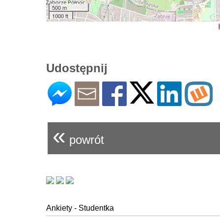
500 m
1000 ft
Udostępnij
«
powrót
Ankiety - Studentka