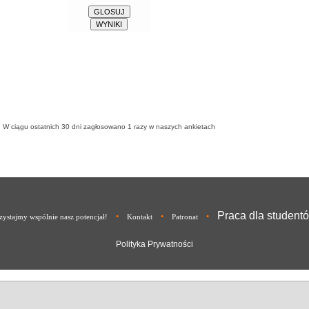
W ciągu ostatnich 30 dni zagłosowano
1
razy w naszych ankietach
Praca dla student
•
•
•
ystajmy wspólnie nasz potencjał!
Kontakt
Patronat
Polityka Prywatności