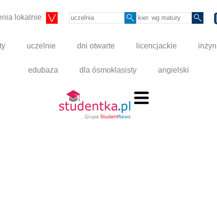
nia lokalnie
ty
uczelnie
dni otwarte
licencjackie
inżyn
edubaza
dla ósmoklasisty
angielski