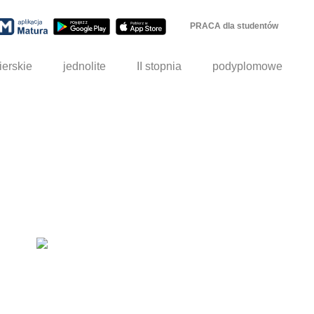
PRACA dla studentów
ierskie
jednolite
II stopnia
podyplomowe