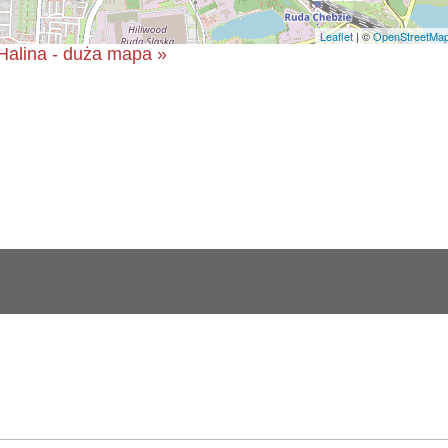
Leaflet
| ©
OpenStreetMa
Halina - duża mapa »