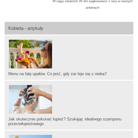
W ciągu ostatnich 30 dni zagłosowano
1
razy w naszych
ankietach
Kobieta - artykuły
Menu na falę upałów. Co jeść, gdy żar leje się z nieba?
Jak skutecznie pokonać łupież? Szukając idealnego szamponu
przeciwłupieżowego