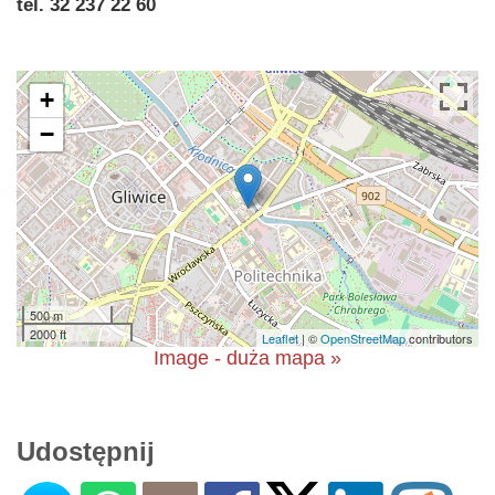
tel. 32 237 22 60
+
−
500 m
2000 ft
Leaflet
| ©
OpenStreetMap
contributors
Image - duża mapa »
Udostępnij