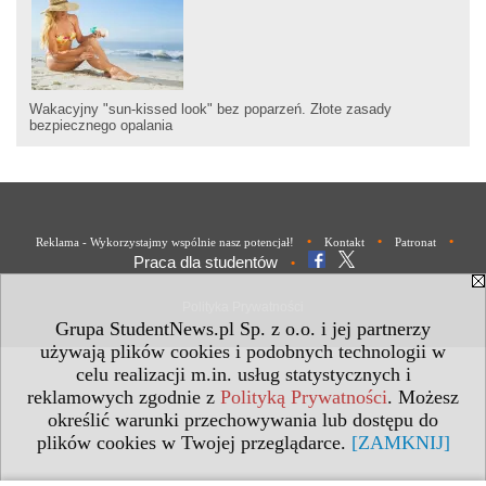
Wakacyjny "sun-kissed look" bez poparzeń. Złote zasady
bezpiecznego opalania
•
•
•
Reklama - Wykorzystajmy wspólnie nasz potencjał!
Kontakt
Patronat
Praca dla studentów
•
Polityka Prywatności
Grupa StudentNews.pl Sp. z o.o. i jej partnerzy
używają plików cookies i podobnych technologii w
celu realizacji m.in. usług statystycznych i
reklamowych zgodnie z
Polityką Prywatności
. Możesz
określić warunki przechowywania lub dostępu do
plików cookies w Twojej przeglądarce.
[ZAMKNIJ]