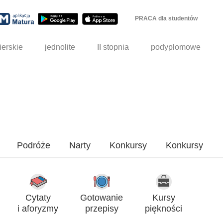
PRACA dla studentów
ierskie
jednolite
II stopnia
podyplomowe
Podróże
Narty
Konkursy
Konkursy
Cytaty
Gotowanie
Kursy
i aforyzmy
przepisy
piękności