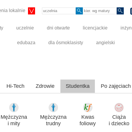
nia lokalnie
ty
uczelnie
dni otwarte
licencjackie
inżyn
edubaza
dla ósmoklasisty
angielski
Hi-Tech
Zdrowie
Studentka
Po zajęciach
Mężczyzna
Mężczyzna
Kwas
Ciąża
i mity
trudny
foliowy
i dziecko