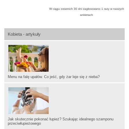
W ciągu ostatnich 30 dni zagłosowano
1
razy w naszych
ankietach
Kobieta - artykuły
Menu na falę upałów. Co jeść, gdy żar leje się z nieba?
Jak skutecznie pokonać łupież? Szukając idealnego szamponu
przeciwłupieżowego